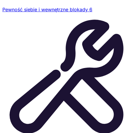
Pewność siebie i wewnętrzne blokady
6