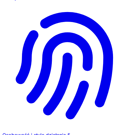
Osobowość i style działania
5